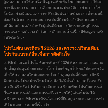
ผู้เล่นสามารถใช้เทคนิคพื้นฐานเพื่อเพิ่มโอกาสแตกง่าย ได้แก่
การตั้งงบประมาณ การเลือกเกมตามประวัติการจ่าย การใช้
โบนัสอย่างมีแผน และการปรับเดิมพันตามช่วงเวลา ทั้งหมดนี้
ส่งเสริมด้วยการวางแผนการเล่นที่ดี eu9th ยังมีระบบแสดง
สถิติเล่นย้อนหลังสำหรับผู้เล่นที่ต้องการวิเคราะห์พฤติกรรม
การชนะของตัวเอง ทำให้การเลือกเกมเป็นเรื่องมีข้อมูลรองรับ
ไม่ใช่แค่ดวง
โปรโมชัน เครดิตฟรี 2026 และตารางเปรียบเทียบ
โปรกับแบรนด์อื่นเพื่อการตัดสินใจ
eu9th นำเสนอโปรโมชั่นเครดิตฟรี 2026 ที่หลากหลาย เหมาะ
กับทั้งผู้เล่นทุนน้อยและสายโปร โดยข้อมูลโปรจะอัปเดตทุกวัน
เพื่อให้ความสดใหม่และตอบโจทย์กลุ่มผู้เล่นที่ต้องการสิทธิ
พิเศษ เช่น โปรสมัครใหม่รับโบนัส ไม่มีขั้นต่ำ ฝากครั้งแรกรับ
เครดิตฟรี หรือโปรคืนยอดเสีย การเปรียบเทียบโปรกับแบรนด์
อื่นเช่น แบรนด์A และ แบรนด์B จะช่วยให้ผู้เล่นเห็นข้อได้
เปรียบของ eu9th เช่น เทิร์นโอเวอร์ที่ยืดหยุ่น ระยะเวลาการทำ
เทิร์น และการถอนที่เร็วกว่า