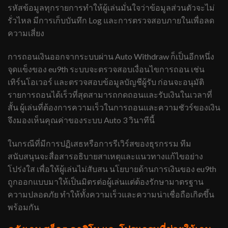
รหัสข้อมูลทุกรายการทำให้ผู้เล่นมั่นใจว่าข้อมูลส่วนตัวจะไม่
รั่วไหล มีการเก็บบันทึก Log และการตรวจสอบภายในเพื่อลด
ความเสี่ยง
การถอนเงินออกจากระบบผ่าน Auto Withdraw ก็เป็นอีกหนึ่ง
จุดแข็งของ eu9th ระบบจะตรวจสอบเงื่อนไขการถอน เช่น
เทิร์นโอเวอร์ และตรวจสอบข้อมูลบัญชีผู้รับ ก่อนจะอนุมัติ
รายการถอนได้เร็วที่สุดสามารถกดถอนและรับเงินในเวลาที่
สั้น ผู้เล่นที่ต้องการความเร็วในการถอนและความชัวร์ของเงิน
จึงมองเห็นคุณค่าของระบบ Auto 3 วินาทีนี้
ในกรณีที่มีการปฏิเสธหรือการรีเวิร์สของธุรกรรม ทีม
สนับสนุนจะสื่อสารอธิบายสาเหตุและแนวทางแก้ไขอย่าง
โปร่งใส เพื่อให้ผู้เล่นไม่สับสน นโยบายด้านการเงินของ eu9th
ถูกออกแบบมาให้เป็นมิตรต่อผู้เล่นแต่ต้องรักษามาตรฐาน
ความปลอดภัย ทำให้ทั้งความเร็วและความน่าเชื่อถือเกิดขึ้น
พร้อมกัน