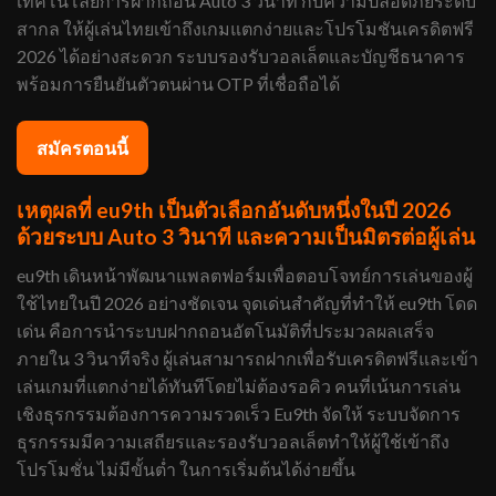
เทคโนโลยีการฝากถอน Auto 3 วินาที กับความปลอดภัยระดับ
สากล ให้ผู้เล่นไทยเข้าถึงเกมแตกง่ายและโปรโมชันเครดิตฟรี
2026 ได้อย่างสะดวก ระบบรองรับวอลเล็ตและบัญชีธนาคาร
พร้อมการยืนยันตัวตนผ่าน OTP ที่เชื่อถือได้
สมัครตอนนี้
เหตุผลที่ eu9th เป็นตัวเลือกอันดับหนึ่งในปี 2026
ด้วยระบบ Auto 3 วินาที และความเป็นมิตรต่อผู้เล่น
eu9th เดินหน้าพัฒนาแพลตฟอร์มเพื่อตอบโจทย์การเล่นของผู้
ใช้ไทยในปี 2026 อย่างชัดเจน จุดเด่นสำคัญที่ทำให้ eu9th โดด
เด่น คือการนำระบบฝากถอนอัตโนมัติที่ประมวลผลเสร็จ
ภายใน 3 วินาทีจริง ผู้เล่นสามารถฝากเพื่อรับเครดิตฟรีและเข้า
เล่นเกมที่แตกง่ายได้ทันทีโดยไม่ต้องรอคิว คนที่เน้นการเล่น
เชิงธุรกรรมต้องการความรวดเร็ว Eu9th จัดให้ ระบบจัดการ
ธุรกรรมมีความเสถียรและรองรับวอลเล็ตทำให้ผู้ใช้เข้าถึง
โปรโมชั่น ไม่มีขั้นต่ำ ในการเริ่มต้นได้ง่ายขึ้น