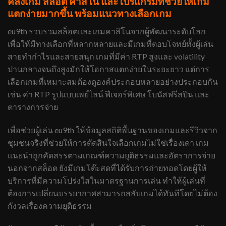
คลังเกม สล็อต คาสิโน และโปรแกรมที่ช่วยให้เกม
แตกง่ายมากขึ้น พร้อมแนวทางเลือกเกม
eu9th รวบรวมสล็อตและเกมคาสิโนจากผู้พัฒนาระดับโลก
เพื่อให้มีทางเลือกที่หลากหลายและมีเกมที่ตอบโจทย์ทั้งผู้เล่น
สายทำกำไรและสายสนุก เกมที่มีค่า RTP สูงและ volatility
ปานกลางจนถึงสูงมักให้โอกาสแตกง่ายในระยะยาว แต่การ
เลือกเกมที่เหมาะสมต้องดูองค์ประกอบหลายอย่างประกอบกัน
เช่น ค่า RTP รูปแบบเพย์ไลน์ ฟีเจอร์พิเศษ โบนัสฟรีสปิน และ
ตารางการจ่าย
เพื่อช่วยผู้เล่น eu9th ให้ข้อมูลสถิติพื้นฐานของเกมและรีวิวจาก
ชุมชนจริงที่ช่วยให้การตัดสินใจเลือกเกมไม่ใช่เรื่องเดา เกม
แนะนำถูกคัดสรรตามเกณฑ์ความยุติธรรมและอัตราการจ่าย
นอกจากสล็อต ยังมีเกมโต๊ะสดที่ได้รับการถ่ายทอดโดยผู้ให้
บริการที่มีความโปร่งใสในมาตรฐานการเล่น ทำให้ผู้เล่นที่
ต้องการเปลี่ยนบรรยากาศสามารถสลับเกมได้ทันทีโดยไม่ต้อง
กังวลเรื่องความยุติธรรม