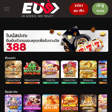
Skip
สมัคร
เข้าสู่
to
สมาชิก
ระบบ
content