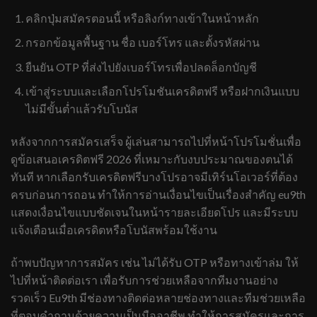
คลิกปุ่มสมัครตอนนี้ หรือลิงก์ทางเข้าในหน้าหลัก
กรอกข้อมูลพื้นฐาน ชื่อ เบอร์โทร และตั้งรหัสผ่าน
ยืนยัน OTP ที่ส่งไปยังเบอร์โทรเพื่อปลดล็อกบัญชี
เข้าสู่ระบบและเลือกโปรโมชันเครดิตฟรี หรือฝากเงินแบบ
ไม่มีขั้นต่ำแล้วรับโบนัส
หลังจากการสมัครเสร็จ ผู้เล่นสามารถไปที่หน้าโปรโมชั่นเพื่อ
ดูข้อเสนอเครดิตฟรี 2026 ที่เหมาะกับงบประมาณของตนได้
ทันที หากเลือกรับเครดิตฟรีบางโปรอาจมีเทิร์นโอเวอร์ที่ต้อง
ครบก่อนการถอน ทำให้การอ่านเงื่อนไขเป็นเรื่องสำคัญ eu9th
แสดงเงื่อนไขแบบชัดเจนในหน้ารายละเอียดโปร และมีระบบ
แจ้งเตือนเมื่อเครดิตหรือโบนัสพร้อมใช้งาน
ถ้าพบปัญหาการสมัคร เช่น ไม่ได้รับ OTP หรือทางเข้าล่ม ให้
ไปที่หน้าติดต่อเรา เพื่อรับการช่วยเหลือจากทีมงานอย่าง
รวดเร็ว Eu9th มีช่องทางติดต่อหลายช่องทางและทีมช่วยเหลือ
ที่ตอบคำถามด้วยความเป็นมืออาชีพ ทำให้การสมัครและการ