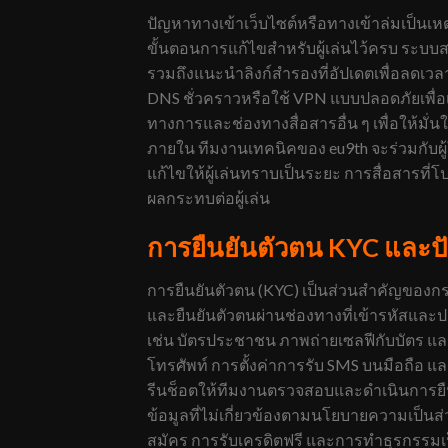
ปัญหาทางเข้าเว็บไซต์หรือทางเข้าล่มเป็นเหต
ขั้นตอนการแก้ไขสำหรับผู้เล่นไว้ครบ ระบบส
รวมถึงแนะนำลิงก์สำรองที่อัปเดตเพื่อลดเว
DNS ชั่วคราวหรือใช้ VPN แบบปลอดภัยเพื่อ
ทางการและช่องทางสื่อสารอื่น ๆ เพื่อให้มั่
ภายใน ทีมงานเทคนิคของ eu9th จะร่วมกับผู้
แก้ไขให้ผู้เล่นทราบเป็นระยะ การสื่อสารท
ผลกระทบต่อผู้เล่น
การยืนยันตัวตน KYC และ
การยืนยันตัวตน (KYC) เป็นส่วนสำคัญของ
และยืนยันตัวตนผ่านช่องทางที่เข้ารหัสและป
เช่น บัตรประชาชน ภาพถ่ายเซลฟีกับบัตร 
โทรศัพท์ การตั้งค่าการรับ SMS บนมือถือ แล
รีนช็อตให้ทีมงานตรวจสอบและดำเนินการยืน
ข้อมูลที่ไม่เกี่ยวข้องตามนโยบายความเป็นส่
สมัคร การรับเครดิตฟรี และการทำธุรกรรมเป็