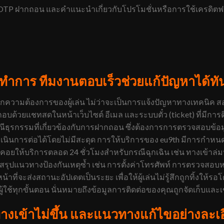
า OTP ฝากถอน และคำแนะนำเกี่ยวกับโปรโมชั่นหรือการใช้เครดิตฟ
ำการ ทีมงานตอบเร็วช่วยแก้ปัญหาได้ทัน
กความต้องการของผู้เล่น ไม่ว่าจะเป็นการแจ้งปัญหาทางเทคนิค 
กอบด้วยแชทสดในหน้าเว็บไซต์ อีเมล และระบบตั๋ว (ticket) ที่มี
ธุรกรรมที่เกี่ยวข้องกับการฝากถอน ซึ่งต้องการการตรวจสอบข้อมูลอ
เนินการต่อได้โดยไม่มีสะดุด การให้บริการของ eu9th มีการกำห
ี่คอยให้บริการตลอด 24 ชั่วโมงสำหรับกรณีฉุกเฉิน เช่น ทางเข้าล
งสรุปแนวทางป้องกันเหตุซ้ำ เช่น การตั้งค่าโทรศัพท์ การตรวจส
าที่จะส่งสถานะอัปเดตเป็นระยะ เพื่อให้ผู้เล่นไม่รู้สึกถูกทิ้งให้รอโ
ใช้ทุกขั้นตอน นั่นหมายถึงข้อมูลการติดต่อของคุณถูกจัดเก็บและเข้า
งเข้าไม่ขึ้น และแนวทางแก้ไขอย่างละเ