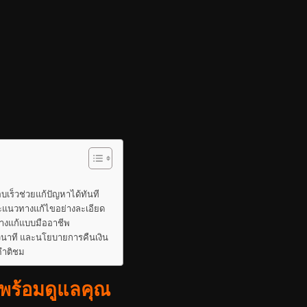
เร็วช่วยแก้ปัญหาได้ทันที
ละแนวทางแก้ไขอย่างละเอียด
างแก้แบบมืออาชีพ
วินาที และนโยบายการคืนเงิน
คำติชม
อพร้อมดูแลคุณ