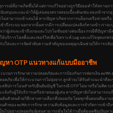
ุการณ์ที่อาจเกิดขึ้นได้ แต่การแก้ไขอย่างถูกวิธีย่อมทำให้สถานกา
นับสนุนจะแนะนำให้ผู้เล่นลองตรวจสอบเบื้องต้นเช่น ลองเข้าจากอุ
ลาไม่สามารถเข้าเล่นได้ หากปัญหาเกิดจากการบล็อกเครือข่ายหรือ 
เข้าถึงระบบ นอกจากนั้นหากมีการเปลี่ยนแปลงลิงก์ทางเข้า เราจะป
นใจว่าผู้เล่นจะเข้าถึงเกมและโปรโมชั่นอย่างต่อเนื่อง กรณีที่ปั
ให้บริการโฮสติ้งและเซอร์วิสเพื่อวิเคราะห์ Log และแก้ไขจุดบกพร่
ี่โปร่งใสและการจัดลำดับความสำคัญของเหตุฉุกเฉินช่วยให้การกล
ปัญหา OTP แนวทางแก้แบบมืออาชีพ
กระบวนการรักษาความปลอดภัยและการป้องกันการฟอกเงิน eu9th 
ลอดภัย เพื่อให้กระบวนการไม่ยุ่งยาก ลูกค้าจะได้รับคำแนะนำทีละข
และสลิปการโอนสำหรับยืนยันบัญชี ในกรณี OTP ไม่มาหรือไม่ต
ะแจ้งกับผู้ให้บริการเครือข่ายของผู้เล่น หากปัญหายังไม่สามารถแ
ยันตัวตนด้วยวิธีกลางทางเลือกที่ปลอดภัย โดยทุกขั้นตอนทีมงา
วนตัวของ eu9th การรักษาความลับข้อมูลและการจำกัดการเข้าถึงข้อมูล
นไปอย่างปลอดภัย ผู้เล่นสามารถมั่นใจได้ว่าเมื่อต้องเผชิญปัญหาเ