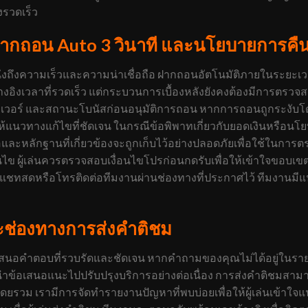
งรวดเร็ว
ฝากถอน Auto 3 วินาที และนโยบายการคืน
ึงความเร็วและความน่าเชื่อถือ ฝากถอนอัตโนมัติภายในระยะเวลาใก
ขอ้างอิงเวลาที่รวดเร็ว แต่กระบวนการเบื้องหลังยังคงต้องมีการตร
อเวอร์ และสถานะโบนัสก่อนอนุมัติการถอน หากการถอนถูกระงับโด
ให้แนวทางแก้ไขที่ชัดเจน ในกรณีข้อพิพาทเกี่ยวกับยอดเงินหรือนโยบ
อและหลักฐานที่เกี่ยวข้องจะถูกเก็บไว้อย่างปลอดภัยเพื่อใช้ในก
ข ผู้เล่นควรตรวจสอบเงื่อนไขโปรก่อนกดรับเพื่อให้เข้าใจขอบเ
ให้ใช้แชทสดหรือโทรติดต่อทีมงานผ่านช่องทางที่ประกาศไว้ ทีมงา
ละช่องทางการส่งคำติชม
นำเสนอคำตอบที่รวบรัดและชัดเจน หากคำถามของคุณไม่ได้อยู่ใน
้อเสนอแนะไปปรับปรุงบริการอย่างต่อเนื่อง การส่งคำติชมสามารถ
รวม เรามีการจัดทำรายงานปัญหาที่พบบ่อยเพื่อให้ผู้เล่นเข้าใจแ